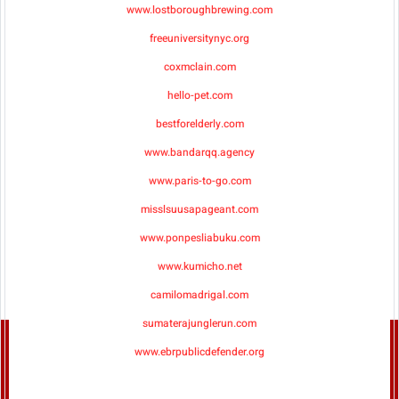
www.lostboroughbrewing.com
freeuniversitynyc.org
coxmclain.com
hello-pet.com
bestforelderly.com
www.bandarqq.agency
www.paris-to-go.com
misslsuusapageant.com
www.ponpesliabuku.com
www.kumicho.net
camilomadrigal.com
sumaterajunglerun.com
www.ebrpublicdefender.org