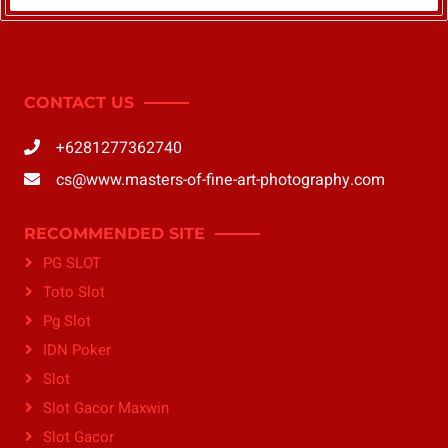
CONTACT US
+6281277362740
cs@www.masters-of-fine-art-photography.com
RECOMMENDED SITE
PG SLOT
Toto Slot
Pg Slot
IDN Poker
Slot
Slot Gacor Maxwin
Slot Gacor