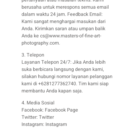
pertanyaan atau masalah teknis. Kami
berusaha untuk merespons semua email
dalam waktu 24 jam. Feedback Email:
Kami sangat menghargai masukan dari
Anda. Kirimkan saran atau umpan balik
Anda ke
cs@www.masters-of-fine-art-
photography.com
.
3. Telepon
Layanan Telepon 24/7: Jika Anda lebih
suka berbicara langsung dengan kami,
silakan hubungi nomor layanan pelanggan
kami di +6281277362740. Tim kami siap
membantu Anda kapan saja.
4. Media Sosial
Facebook: Facebook Page
Twitter: Twitter
Instagram: Instagram